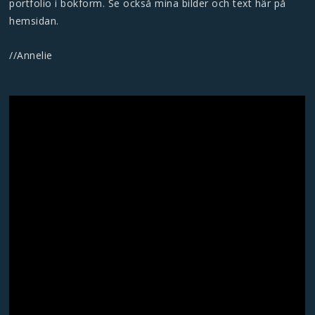
portfolio i bokform. Se också mina bilder och text här på
hemsidan.
//Annelie