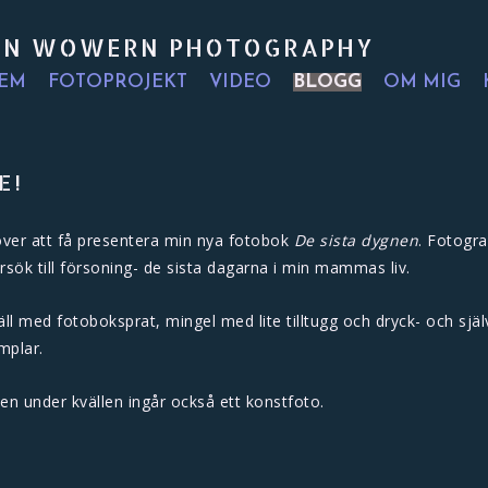
ON WOWERN PHOTOGRAPHY
EM
FOTOPROJEKT
VIDEO
BLOGG
OM MIG
E!
 över att få presentera min nya fotobok
De sista dygnen
. Fotogra
rsök till försoning- de sista dagarna i min mammas liv.
kväll med fotoboksprat, mingel med lite tilltugg och dryck- och själ
mplar.
n under kvällen ingår också ett konstfoto.