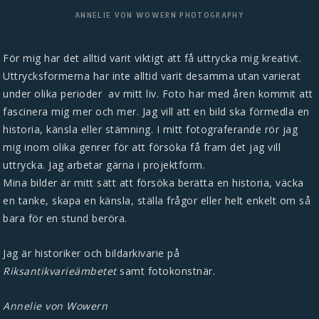
ANNELIE VON WOWERN PHOTOGRAPHY
För mig har det alltid varit viktigt att få uttrycka mig kreativt.
Uttrycksformerna har inte alltid varit desamma utan varierat
under olika perioder av mitt liv. Foto har med åren kommit att
fascinera mig mer och mer. Jag vill att en bild ska förmedla en
historia, känsla eller stämning. I mitt fotograferande rör jag
mig inom olika genrer för att försöka få fram det jag vill
uttrycka. Jag arbetar gärna i projektform.
Mina bilder är mitt sätt att försöka berätta en historia, väcka
en tanke, skapa en känsla, ställa frågor eller helt enkelt om så
bara för en stund beröra.
Jag är historiker och
bildarkivarie på
Riksantikvarieämbetet
samt fotokonstnär.
Annelie von Wowern